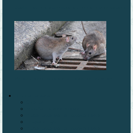
Особенности классического стиля отделки фасада
Методы физического уничтожения грызунов
Огород на даче
Овощи
Борьба с вредителями
Выращивание на подоконнике
Почва и грунт
Выращивание на подоконнике