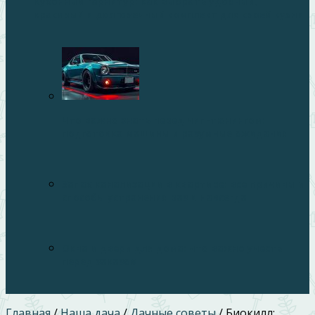
Кухонный гарнитур: как выбрать удобный,
красивый и долговечный комплект для своей кухни
Что важно знать перед чип-тюнингом:
подготовка машины и разумные ожидания
Запах канализации в квартире: все причины и
способы устранения раз и навсегда
Окна и двери для дома: что важно учесть
перед заказом
Главная
/
Наша дача
/
Дачные советы
/
Биокилл: