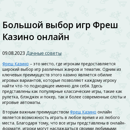
Большой выбор игр Фреш
Казино онлайн
09.08.2023
Дачные советы
Фреш Казино
– это место, где игрокам предоставляется
широкий выбор игр различных жанров и тематик. Одним из
ключевых преимуществ этого казино является обилие
игровых вариантов, которые позволяют каждому игроку
найти что-то подходящее именно для себя. Здесь
представлены как популярные классические игры, такие как
рулетка, блэкджек и покер, так и более современные слоты и
игровые автоматы.
Вторым важным преимуществом
Фреш Казино
онлайн
является возможность играть в любое время и из любого
места. Благодаря тому, что все игры представлены в онлайн-
формате, игроки могут наслаждаться своими любимыми