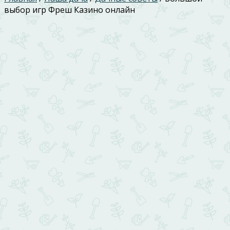
выбор игр Фреш Казино онлайн