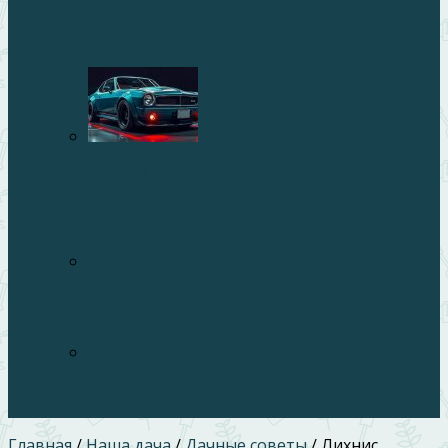
Кухонный гарнитур: как выбрать удобный,
красивый и долговечный комплект для своей кухни
Что важно знать перед чип-тюнингом:
подготовка машины и разумные ожидания
Запах канализации в квартире: все причины и
способы устранения раз и навсегда
Окна и двери для дома: что важно учесть
перед заказом
Главная
/
Наша дача
/
Дачные советы
/
Лихнис