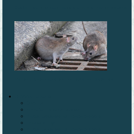
Особенности классического стиля отделки фасада
Методы физического уничтожения грызунов
Огород на даче
Овощи
Борьба с вредителями
Выращивание на подоконнике
Почва и грунт
Выращивание на подоконнике