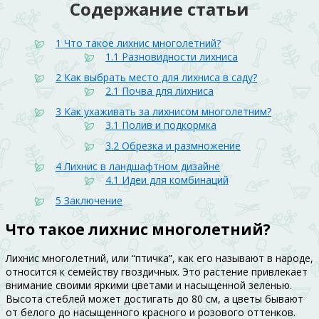
Содержание статьи
1
Что такое лихнис многолетний?
1.1
Разновидности лихниса
2
Как выбрать место для лихниса в саду?
2.1
Почва для лихниса
3
Как ухаживать за лихнисом многолетним?
3.1
Полив и подкормка
3.2
Обрезка и размножение
4
Лихнис в ландшафтном дизайне
4.1
Идеи для комбинаций
5
Заключение
Что такое лихнис многолетний?
Лихнис многолетний, или “птичка”, как его называют в народе,
относится к семейству гвоздичных. Это растение привлекает
внимание своими яркими цветами и насыщенной зеленью.
Высота стеблей может достигать до 80 см, а цветы бывают
от белого до насыщенного красного и розового оттенков.