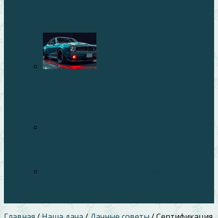
Кухонный гарнитур: как выбрать удобный,
красивый и долговечный комплект для своей кухни
Что важно знать перед чип-тюнингом:
подготовка машины и разумные ожидания
Запах канализации в квартире: все причины и
способы устранения раз и навсегда
Окна и двери для дома: что важно учесть
перед заказом
Главная
/
Наша дача
/
Дачные советы
/
Сертификация