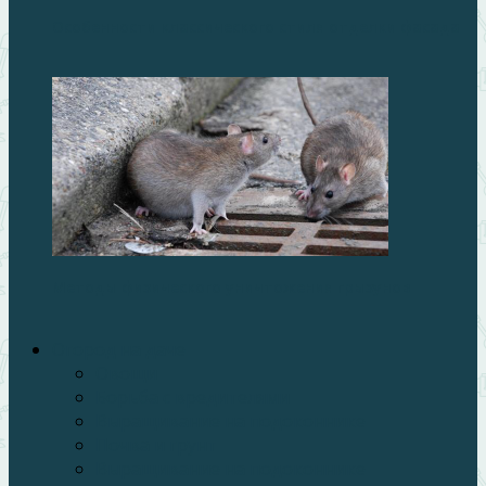
Особенности классического стиля отделки фасада
Методы физического уничтожения грызунов
Огород на даче
Овощи
Борьба с вредителями
Выращивание на подоконнике
Почва и грунт
Выращивание на подоконнике