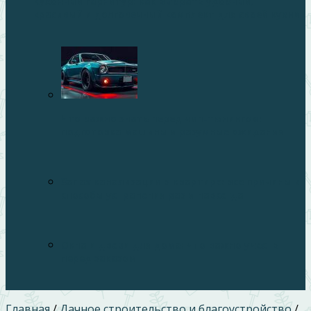
Кухонный гарнитур: как выбрать удобный,
красивый и долговечный комплект для своей кухни
Что важно знать перед чип-тюнингом:
подготовка машины и разумные ожидания
Запах канализации в квартире: все причины и
способы устранения раз и навсегда
Окна и двери для дома: что важно учесть
перед заказом
Главная
/
Дачное строительство и благоустройство
/