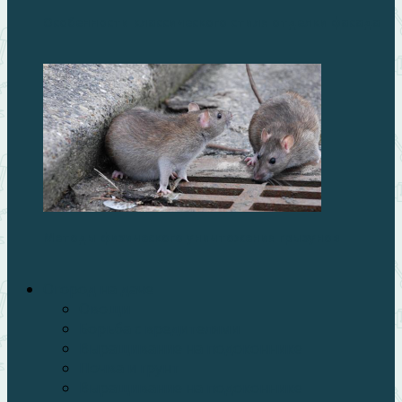
Особенности классического стиля отделки фасада
Методы физического уничтожения грызунов
Огород на даче
Овощи
Борьба с вредителями
Выращивание на подоконнике
Почва и грунт
Выращивание на подоконнике