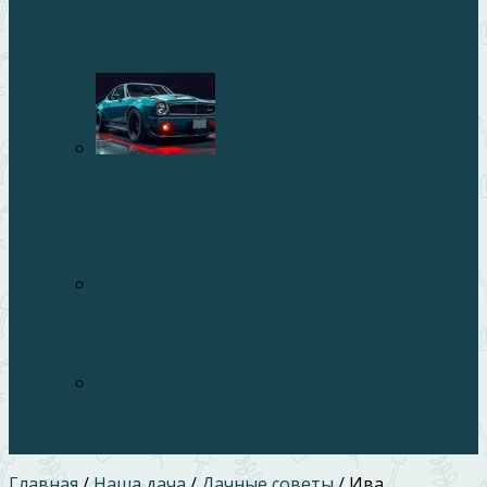
Кухонный гарнитур: как выбрать удобный,
красивый и долговечный комплект для своей кухни
Что важно знать перед чип-тюнингом:
подготовка машины и разумные ожидания
Запах канализации в квартире: все причины и
способы устранения раз и навсегда
Окна и двери для дома: что важно учесть
перед заказом
Главная
/
Наша дача
/
Дачные советы
/
Ива