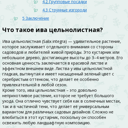
4.2
Групповые посадки
4.3
Струнные изгороди
5
Заключение
Что такое ива цельнолистная?
Ива цельнолистная (Salix integra) — удивительное растение,
которое заслуживает отдельного внимания со стороны
садоводов и любителей живой природы. Это кустарник или
небольшое дерево, достигающее высоты до 3–4 метров. Его
основная ценность заключается в красивой листве и
эффектном внешнем виде. Листва у ивы цельнолистной
гладкая, вытянутая и имеет насыщенный зеленый цвет с
серебристым оттенком, что делает ее особенно
привлекательной в любой сезон.
Кроме того, ива цельнолистная – это довольно
неприхотливое растение, которое не требует большого
ухода. Она отлично чувствует себя как в солнечных местах,
так и в частичной тени, что делает её универсальным
вариантом для различных садовых дизайнов. Сложно не
влюбиться в этот кустарник, поскольку он способен
освежить любую ландшафтную композицию.