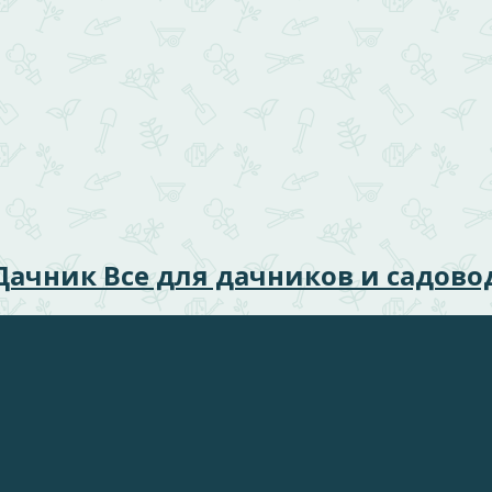
ачник Все для дачников и садово