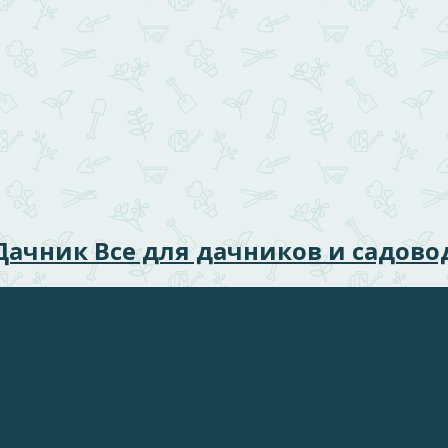
ачник Все для дачников и садово