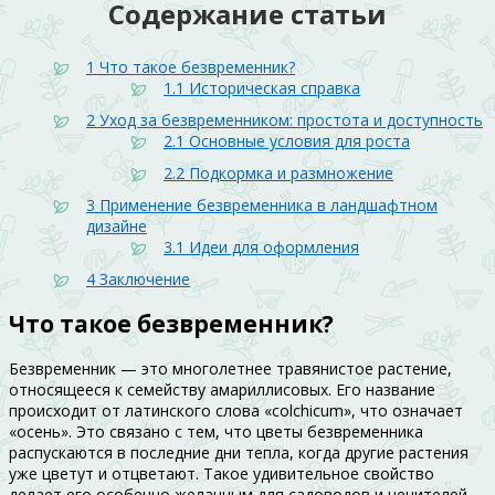
Содержание статьи
1
Что такое безвременник?
1.1
Историческая справка
2
Уход за безвременником: простота и доступность
2.1
Основные условия для роста
2.2
Подкормка и размножение
3
Применение безвременника в ландшафтном
дизайне
3.1
Идеи для оформления
4
Заключение
Что такое безвременник?
Безвременник — это многолетнее травянистое растение,
относящееся к семейству амариллисовых. Его название
происходит от латинского слова «colchicum», что означает
«осень». Это связано с тем, что цветы безвременника
распускаются в последние дни тепла, когда другие растения
уже цветут и отцветают. Такое удивительное свойство
делает его особенно желанным для садоводов и ценителей