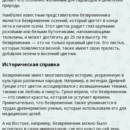
природы.
Наиболее известным представителем безвременника
является безвременник осенний, который цветет в конце
лета и начале осени. Этот цветок радует глаз крупными
розовыми или белыми бутончиками, напоминающими
тюльпаны, и может достигать до 20 см в высоту. Но
безвременник — это не только красивый цветок. Его листья,
которые появляются весной, также имеют свою прелесть,
добавляя зелени в весенний цветник.
Историческая справка
Безвременник имеет многовековую историю, укорененную в
культурах различных народов. Например, в легендах Древней
Греции этот цветок ассоциировался с возвышенными темами,
такими как любовь и смерть. Греки верили, что безвременник
— это символ красоты, которая не уступает времени.
Примечательно, что безвременник также упоминается в
трудах древнеримских ученых, которые использовали его для
медицинских целей.
А на Востоке, например, безвременник можно было
встретить в садах императоров, где его культ по сей день