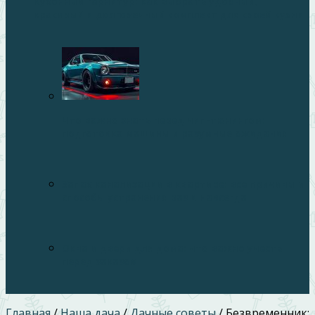
Кухонный гарнитур: как выбрать удобный,
красивый и долговечный комплект для своей кухни
Что важно знать перед чип-тюнингом:
подготовка машины и разумные ожидания
Запах канализации в квартире: все причины и
способы устранения раз и навсегда
Окна и двери для дома: что важно учесть
перед заказом
Главная
/
Наша дача
/
Дачные советы
/
Безвременник: