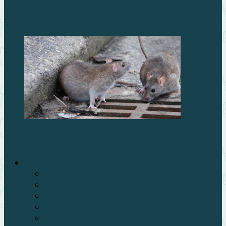
Особенности классического стиля отделки фасада
Методы физического уничтожения грызунов
Огород на даче
Овощи
Борьба с вредителями
Выращивание на подоконнике
Почва и грунт
Выращивание на подоконнике