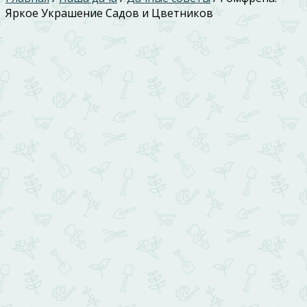
Яркое Украшение Садов и Цветников