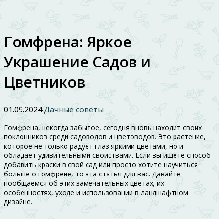
Гомфрена: Яркое
Украшение Садов и
Цветников
01.09.2024
Дачные советы
Гомфрена, некогда забытое, сегодня вновь находит своих
поклонников среди садоводов и цветоводов. Это растение,
которое не только радует глаз яркими цветами, но и
обладает удивительными свойствами. Если вы ищете способ
добавить краски в свой сад или просто хотите научиться
больше о гомфрене, то эта статья для вас. Давайте
пообщаемся об этих замечательных цветах, их
особенностях, уходе и использовании в ландшафтном
дизайне.