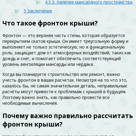
4.3
3. Наличие мансардного пространства
5
Заключение
Что такое фронтон крыши?
Фронтон — это верхняя часть стены, которая образуется
перекрытием скатов крыши. Он имеет треугольную форму и
выполняет не только эстетическую, но и функциональную
роль: защищает дом от атмосферных воздействий, таких как
дождь и снег, и помогает обеспечить соответствующий
уровень вентиляции мансарды или чердака.
Когда вы планируете строительство или ремонт, важно
учесть фронтон в ваших расчетах. Несмотря на то что это,
казалось бы, не самая значительная деталь, неправильные
расчёты могут привести к проблемам с крышей в будущем.
Поэтому важно знать, как правильно провести все
необходимые вычисления.
Почему важно правильно рассчитать
фронтон крыши?