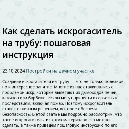
Как сделать искрогаситель
на трубу: пошаговая
инструкция
23.10.2024
Постройки на дачном участке
Создание искрогасителя на трубу — это не только полезное,
но и интересное занятие. Многие из нас сталкивались с
проблемой искр, которые вылетают из дымоходов печей,
каминов или барбекю. Искры могут привести к серьезным
последствиям, включая пожар. Поэтому искрогаситель
станет отличным решением, которое обеспечит
безопасность. В этой статье мы подробно рассмотрим, что
такое искрогаситель, из каких материалов его можно
сделать, а также приведем пошаговую инструкцию по его