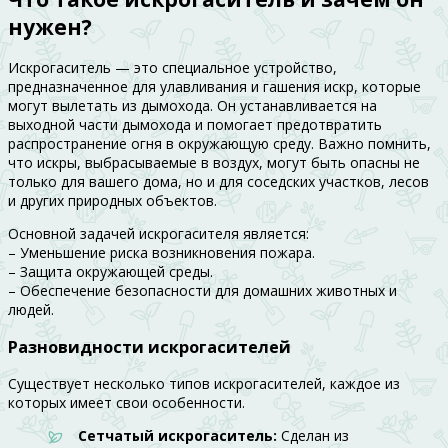
нужен?
Искрогаситель — это специальное устройство,
предназначенное для улавливания и гашения искр, которые
могут вылетать из дымохода. Он устанавливается на
выходной части дымохода и помогает предотвратить
распространение огня в окружающую среду. Важно помнить,
что искры, выбрасываемые в воздух, могут быть опасны не
только для вашего дома, но и для соседских участков, лесов
и других природных объектов.
Основной задачей искрогасителя является:
– Уменьшение риска возникновения пожара.
– Защита окружающей среды.
– Обеспечение безопасности для домашних животных и
людей.
Разновидности искрогасителей
Существует несколько типов искрогасителей, каждое из
которых имеет свои особенности.
Сетчатый искрогаситель:
Сделан из