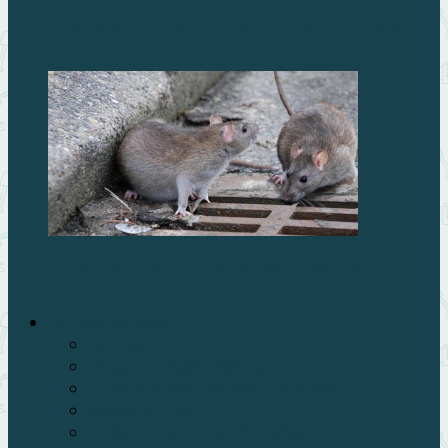
Особенности классического стиля отделки фасада
Методы физического уничтожения грызунов
Огород на даче
Овощи
Борьба с вредителями
Выращивание на подоконнике
Почва и грунт
Выращивание на подоконнике