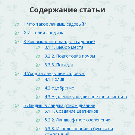
Содержание статьи
1
Что такое ландыш садовый?
2
История ландыша
3
Как вырастить ландыш садовый?
3.1
1. Выбор места
3.2
2. Подготовка почвы
3.3
3. Посадка
4
Уход за ландышем садовым
4.1
Полив
4.2
Удобрение
4.3
Удаление увядших цветов и листьев
5
Ландыш в ландшафтном дизайне
5.1
1. Создание цветников
5.2
2. Ландшафтное озеленение
5.3
3. Использование в букетах и
композиций