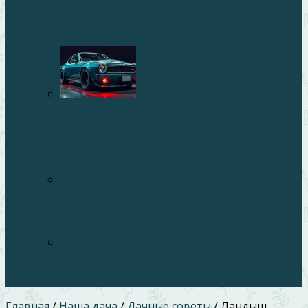
Кухонный гарнитур: как выбрать удобный,
красивый и долговечный комплект для своей кухни
Что важно знать перед чип-тюнингом:
подготовка машины и разумные ожидания
Запах канализации в квартире: все причины и
способы устранения раз и навсегда
Окна и двери для дома: что важно учесть
перед заказом
Главная
/
Наша дача
/
Дачные советы
/
Ландыш