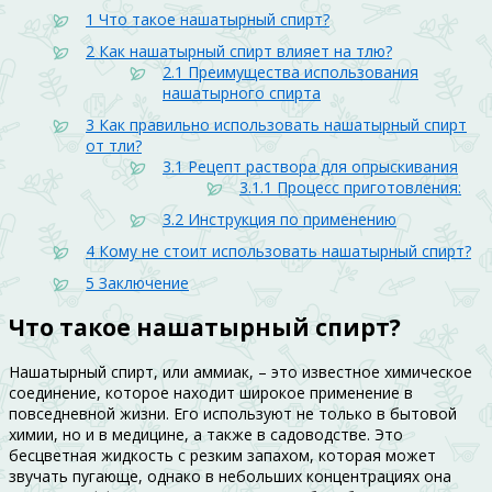
1
Что такое нашатырный спирт?
2
Как нашатырный спирт влияет на тлю?
2.1
Преимущества использования
нашатырного спирта
3
Как правильно использовать нашатырный спирт
от тли?
3.1
Рецепт раствора для опрыскивания
3.1.1
Процесс приготовления:
3.2
Инструкция по применению
4
Кому не стоит использовать нашатырный спирт?
5
Заключение
Что такое нашатырный спирт?
Нашатырный спирт, или аммиак, – это известное химическое
соединение, которое находит широкое применение в
повседневной жизни. Его используют не только в бытовой
химии, но и в медицине, а также в садоводстве. Это
бесцветная жидкость с резким запахом, которая может
звучать пугающе, однако в небольших концентрациях она