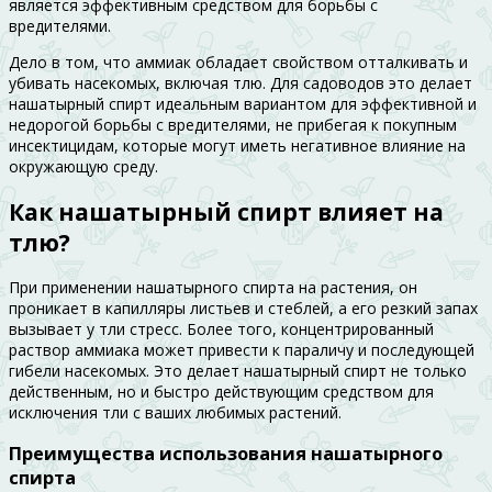
является эффективным средством для борьбы с
вредителями.
Дело в том, что аммиак обладает свойством отталкивать и
убивать насекомых, включая тлю. Для садоводов это делает
нашатырный спирт идеальным вариантом для эффективной и
недорогой борьбы с вредителями, не прибегая к покупным
инсектицидам, которые могут иметь негативное влияние на
окружающую среду.
Как нашатырный спирт влияет на
тлю?
При применении нашатырного спирта на растения, он
проникает в капилляры листьев и стеблей, а его резкий запах
вызывает у тли стресс. Более того, концентрированный
раствор аммиака может привести к параличу и последующей
гибели насекомых. Это делает нашатырный спирт не только
действенным, но и быстро действующим средством для
исключения тли с ваших любимых растений.
Преимущества использования нашатырного
спирта