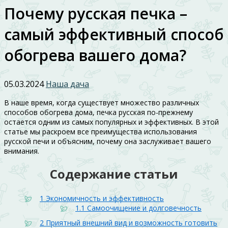
Почему русская печка –
самый эффективный способ
обогрева вашего дома?
05.03.2024
Наша дача
В наше время, когда существует множество различных
способов обогрева дома, печка русская по-прежнему
остается одним из самых популярных и эффективных. В этой
статье мы раскроем все преимущества использования
русской печи и объясним, почему она заслуживает вашего
внимания.
Содержание статьи
1
Экономичность и эффективность
1.1
Самоочищение и долговечность
2
Приятный внешний вид и возможность готовить