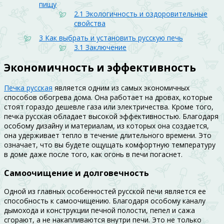
пищу
2.1
Экологичность и оздоровительные
свойства
3
Как выбрать и установить русскую печь
3.1
Заключение
Экономичность и эффективность
Печка русская
является одним из самых экономичных
способов обогрева дома. Она работает на дровах, которые
стоят гораздо дешевле газа или электричества. Кроме того,
печка русская обладает высокой эффективностью. Благодаря
особому дизайну и материалам, из которых она создается,
она удерживает тепло в течение длительного времени. Это
означает, что вы будете ощущать комфортную температуру
в доме даже после того, как огонь в печи погаснет.
Самоочищение и долговечность
Одной из главных особенностей русской печи является ее
способность к самоочищению. Благодаря особому каналу
дымохода и конструкции печной полости, пепел и сажа
сгорают, а не накапливаются внутри печи. Это не только