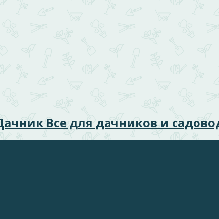
ачник Все для дачников и садово