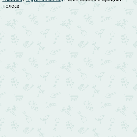
полосе