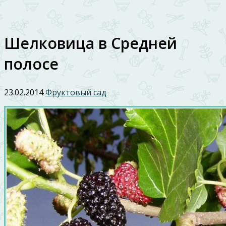
Шелковица в Средней
полосе
23.02.2014
Фруктовый сад