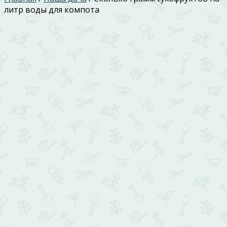
литр воды для компота