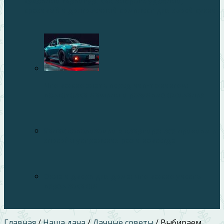
Кухонный гарнитур: как выбрать удобный,
красивый и долговечный комплект для своей кухни
Что важно знать перед чип-тюнингом:
подготовка машины и разумные ожидания
Запах канализации в квартире: все причины и
способы устранения раз и навсегда
Окна и двери для дома: что важно учесть
перед заказом
Главная
/
Наша дача
/
Дачные советы
/
Выбираем