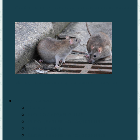
Особенности классического стиля отделки фасада
Методы физического уничтожения грызунов
Огород на даче
Овощи
Борьба с вредителями
Выращивание на подоконнике
Почва и грунт
Выращивание на подоконнике